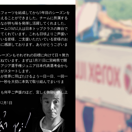
エフォーツを結成してから9年目のシーズンを
終えることができました。チームに所属する
んなが持ち味を発揮し活躍してくれました。
ームOBの2人は日本トップクラスの舞台で
してくれています。これも日頃よりご声援い
ている皆様、ご支援いただいている皆様のお
当に感謝しております。ありがとうございま
年シーズンもそれぞれの目標に向けて日々努力
ねています。まずは3月31日に宮崎県で開
るアジア選手権ジュニア日本代表選考会から
ンがスタートします。
ちが世界に羽ばたけるよう一日一日、一回一
秒一秒を大切に本気で取り組んでまいりま
らも何卒ご声援のほど、宜しく御願い申し上
。
年2月1日