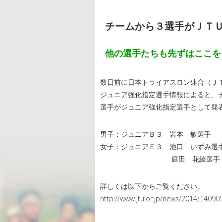
チームから３選手がＪＴ
他の選手たちも先ずはここを
数日前に日本トライアスロン連合（Ｊ
ジュニア強化指定選手情報によると、
選手がジュニア強化指定選手として発
男子：ジュニアＢ３ 岩本 敏選手
女子：ジュニアＥ３ 池口 いずみ選
庭田 花綾選手
詳しくは以下からご覧ください。
http://www.jtu.or.jp/news/2014/14090