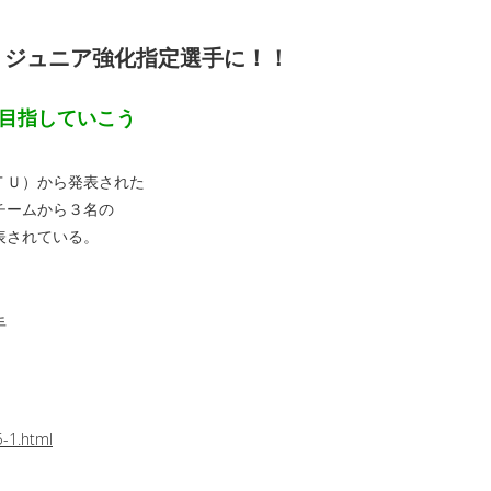
Ｕジュニア強化指定選手に！！
目指していこう
ＴＵ）から発表された
チームから３名の
表されている。
手
5-1.html