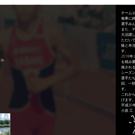
チーム
無事に
選手み
また、チ
大活躍
ただい
蔭と本
す。
2018
ール
を積み重
催され
シーズ
選手た
回、一
す。
これか
げます
平成30
小原 工