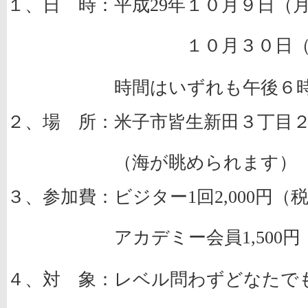
１、日 時：平成
年１０
月９
日（
29
１０
月３０
日
時間はいずれも午後６時～
２、場 所：米子市皆生新田３丁目
（海が眺められます）
３、参加費：ビジター
回
円（
1
2,000
アカデミー会員
円
1,500
４、対 象：レベル問わずどなたで