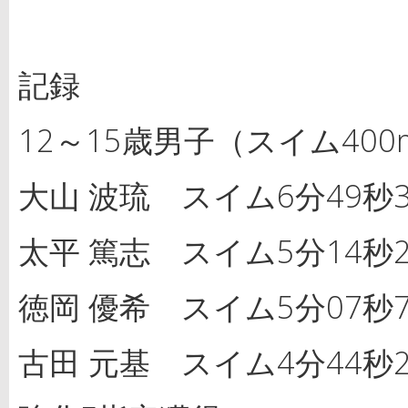
記録
12～15歳男子（スイム400m
大山 波琉 スイム6分49秒3
太平 篤志 スイム5分14秒2
徳岡 優希 スイム5分07秒7
古田 元基 スイム4分44秒2