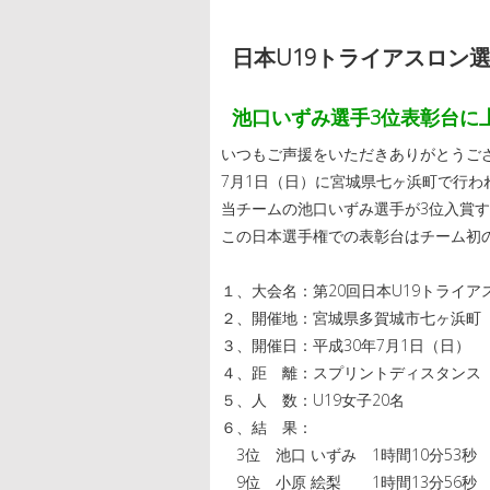
日本U19トライアスロン選
池口いずみ選手3位表彰台に
いつもご声援をいただきありがとうご
7月1日（日）に宮城県七ヶ浜町で行わ
当チームの池口いずみ選手が3位入賞
この日本選手権での表彰台はチーム初
１、大会名：第20回日本U19トライアス
２、開催地：宮城県多賀城市七ヶ浜町
３、開催日：平成30年7月1日（日）
４、距 離：スプリントディスタンス S75
５、人 数：U19女子20名
６、結 果：
3位 池口 いずみ 1時間10分53秒
9位 小原 絵梨 1時間13分56秒