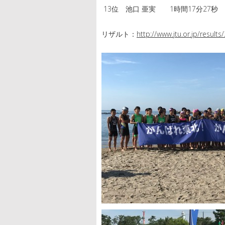
13位 池口 亜実 1時間17分27秒
リザルト：
http://www.jtu.or.jp/result