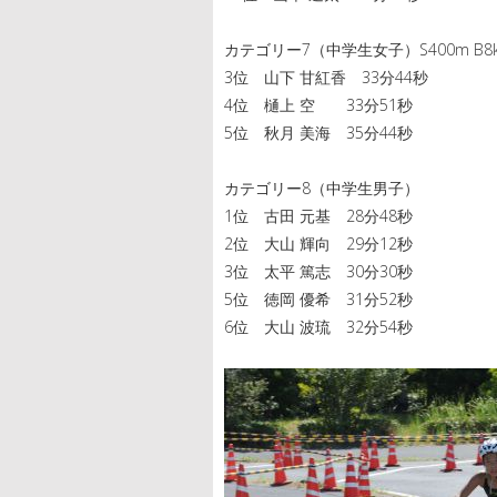
カテゴリー7（中学生女子）S400m B8km
3位 山下 甘紅香 33分44秒
4位 樋上 空 33分51秒
5位 秋月 美海 35分44秒
カテゴリー8（中学生男子）
1位 古田 元基 28分48秒
2位 大山 輝向 29分12秒
3位 太平 篤志 30分30秒
5位 徳岡 優希 31分52秒
6位 大山 波琉 32分54秒