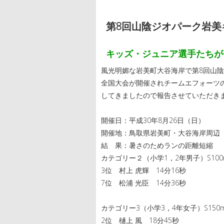
第8回山陰ジオパーク岩
キッズ・ジュニア選手たちが
風光明媚な岩美町大谷海岸で第8回山
全国大会が開催されチームエフォーツ
してきましたので報告させていただき
開催日：平成30年8月26日（日）
開催地：鳥取県岩美町・大谷海岸周辺
結 果：暑さのためランの距離短縮
カテゴリー２（小学1，2年男子）S100m B
3位 村上 虎輝 14分16秒
7位 松浦 光臣 14分36秒
カテゴリー3（小学3，4年女子）S150m 
2位 樋上 風 18分45秒