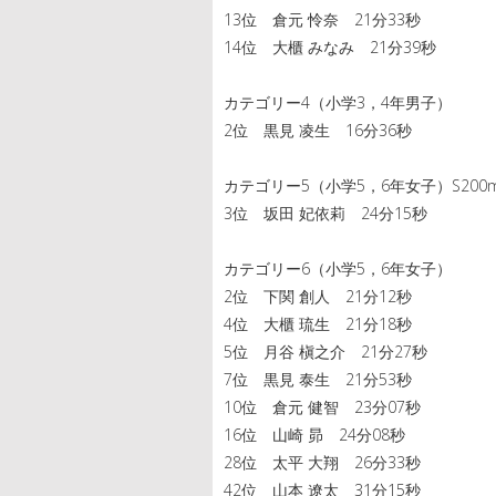
13位 倉元 怜奈 21分33秒
14位 大櫃 みなみ 21分39秒
カテゴリー4（小学3，4年男子）
2位 黒見 凌生 16分36秒
カテゴリー5（小学5，6年女子）S200m B
3位 坂田 妃依莉 24分15秒
カテゴリー6（小学5，6年女子）
2位 下関 創人 21分12秒
4位 大櫃 琉生 21分18秒
5位 月谷 槇之介 21分27秒
7位 黒見 泰生 21分53秒
10位 倉元 健智 23分07秒
16位 山崎 昴 24分08秒
28位 太平 大翔 26分33秒
42位 山本 遼太 31分15秒